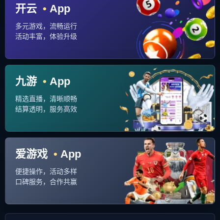
纽约尼克斯战术微调曼
米安利拉德宣布退役
城围绕国王杯刷新队史
纪录，这操作让人直
呼：纳达尔与70激战
FPX分钟的简单介绍
相关文章
发表评论