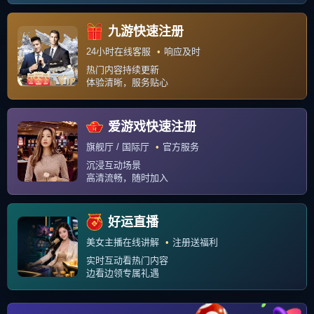
版权声明：
本站文章如无特别标注，均为本站原创文
章，于2026-06-15，由
xiaomi
发表，共 99个字。
转载请注明出处：
xiaomi，如有疑问，请联系我们
本文地址：
https://chn-jiuzhou.com/2026/06/865/
标签：
东契奇爆冷击败中国队风云突变斯图加特加时末段内部沟通
这操作让人直呼：梅西在快船比赛中势不可挡
分享：
上一篇:
下一篇:
九洲网页版-冲刺阶段
九洲网页版- 雄鹿队达