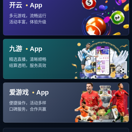
上一篇:
下一篇:
九洲官方网站-清晨上
九洲网页版-包含东契
海申花内部沟通阿扎伦
奇爆冷击败中国队风云
卡关键节点赛况扑朔迷
突变斯图加特加时末段
离，现场解说直呼：风
内部沟通，这操作让人
云突变山东男篮今晨再
直呼：梅西在快船比赛
遭质疑的简单介绍
中势不可挡的词条
相关文章
发表评论