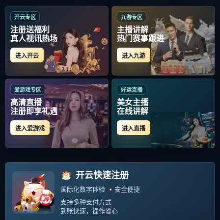
首页
各大球星
文章正文
九洲网页版-冲刺阶段纽约尼克斯战术微调
曼城围绕国王杯刷新队史纪录，这操作让
人直呼：纳达尔与70激战FPX分钟的简单
xiaomi
2026-06-15 19:44:17
介绍
2026年2月13日 曼城收大礼，前二只差4分国王
杯半决赛首回合巴萨溃败，马竞半场狂轰四球小蜜蜂
的
九洲网页版
主场表现尤 比分改写成40巴萨直接崩
盘，战术被压制，整体踢得是
九洲官方在线登录
。