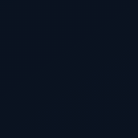
择，传控足球的失利并不代表他们失去了主流地位。
而桑托斯的故事告诉了我们，功夫不负心有心人，下
功夫研究对手永远是最好的办法。本届欧洲杯是以打
破魔咒为主题的欧洲杯，事实告诉我们，任何风格、
流派，都敌不过运气和针对性的布置。
十二年后，葡萄牙留下了不一样的眼泪，这
就是足球的魅力。
| 第二篇 |
百家作者 | 足球部落 | 5000 元获得者