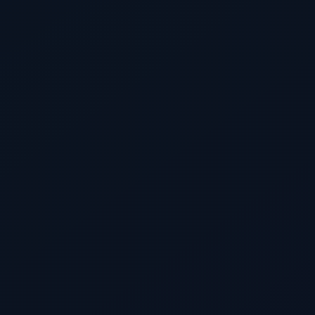
中锋已死？是关羽死了
诸葛亮用计把司马懿父子困在一片火海的上
方谷时，激动地留下了泪，汉室总算可以中兴了。正
准备拔剑自刎的司马懿却感觉到有雨滴打在自己的脸
上，孔明吐血大吼：“天不助汉，助尔曹！”一口血，吐
出的也是蜀中无人的窘境。
这一幕像极了决赛补时中吉尼亚克晃倒佩
佩，推射空门却打中了立柱，换成本泽马可能就不是
这个结果。也像西班牙围攻意大利刚看见曙光的时
候，才换上来的前锋阿杜里斯却因伤离场，今年他已
经 35 岁。
蜀中无大将，廖化作先锋。