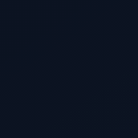
对于传控足球来说，这是最坏的时代，也是
最好的时代。他们虽然摘下王冠，但他们并未一蹶不
振。西班牙因国家队人才断层，有了黄昏的错觉；但
朝气蓬勃的德国，正在传控的路上，不断完善自己，
他们的控球率已经是 24 队第一。
在数十年交锋中，司马懿从诸葛亮那里学到
了谨慎细腻，诸葛亮也从司马懿那边偷师了涉险用
奇。
这届欧洲杯的防守反击，骨子里不都有传控
足球的影子吗？意大利仰仗传球大师德罗西，有他没
他完全是两个样；孔蒂甚至让 BBC 三中卫组合从后卫