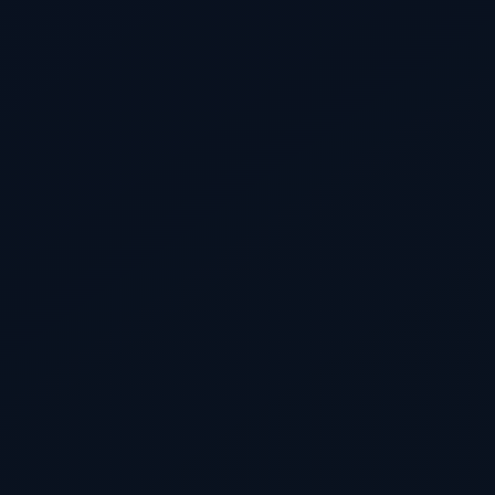
并不像在这样残缺的威尔士身上浪费过多体力，其主
要表现为两点：一、放低姿态，将贝尔限制在球队 30
米区域外；二、中路只缠斗，不组织，不控球，不发
起进攻。
限制贝尔势必要牺牲过多的体能，此前两场
世界级发挥的佩佩缺阵，是葡萄牙本场比赛最大的考
验。葡萄牙自知中路防守薄弱，抢夺中场优势的同
时，放弃中路进攻。左后卫格雷罗的惊艳亮相是葡萄
牙除桑谢斯外最大的收获，格雷罗在攻防两端的表现
可圈可点，十分成熟。