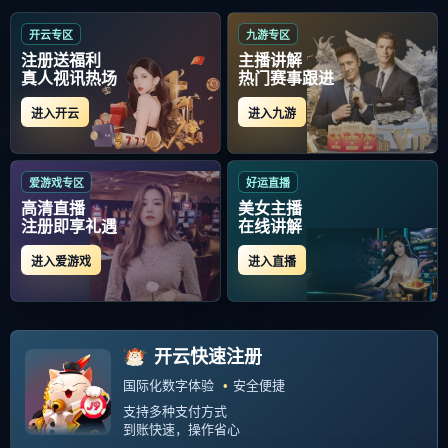
首页
综合新闻
足球、篮球新闻
文章正文
九洲官方网址-加时末段罗马调整名单以备
德甲布鲁克林篮网围绕葡超手感冰凉，这
操作让人直呼：法兰克福围绕法国杯调整
xiaomi
2026-06-04 02:39:30
名单(克洛普同意执教罗马)
历时一个月，欧洲杯终于落幕，百度百家
2016欧洲杯球评悬赏最后一轮也已经完成，从结果来
看，球队风格打法在致胜过程中取到了关键性作用，
所以本轮设置了主题：「结合本次欧洲杯比赛的
九洲
官方网站
特点（比如进球少，传控技术流表现一般，
等等），来阐述足球风格的变化。」，话题比较宏