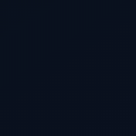
力。但让所有人意料不到的事，葡萄牙排出了一套更
为异样的无锋阵，连前腰也没有！
（克罗地亚 VS 葡萄牙 上半场热点图）
面对克罗地亚强大的中场，桑托斯选择避重
就轻，积蓄体能。葡萄牙采用了贴身盯人防守战术，
其防守任务是跟球不跟人，努力拉开克罗地亚队员之
间的接球距离。跟球不跟人的区别是：盯球防守你需
要依靠更多的体能去阻止球，且并不能控制皮球的转
移范围；而盯球不盯人的优势是，除了干扰对手的技
术动作外，仅需依靠对手的技术失误就足以获得球
权。从而限制发挥支点中锋曼朱基奇的最大作用，要
知道支点的最大目的就是为了给中场球员扯出进攻的