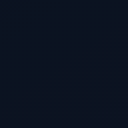
多时候只是为了传球而传球，达不到进攻的效果。而
德国如出一辙，半决赛戈麦斯因伤缺阵，穆勒被迫顶
上中锋位置，精于传控的德国人控制了半场，最后机
会都被一一挥霍。
巅峰的西班牙王朝，比利亚和托雷斯总能心
领神会，接中场妙传杀死比赛。现在哈维虽然老去，
正值巅峰的伊涅斯塔仍然在中场送出妙传，只是都被
浪费了，他只恨前面不是苏亚雷斯。
是诸葛亮的谋略不行了吗？不是，是关羽死
了，是他手下的这批执行者不行了。但他还得坚持北
伐，这是他毕生坚持的信仰。