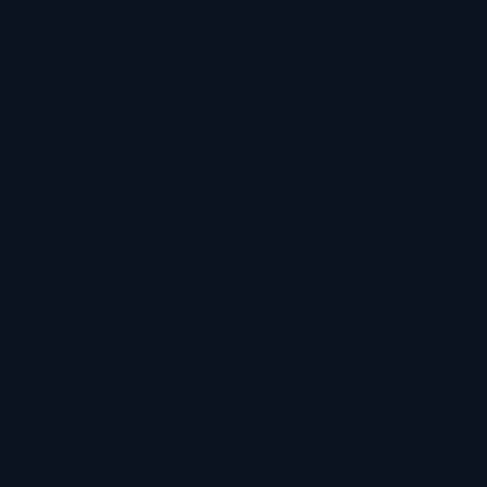
三国后期，诸葛亮六出祁山，北伐中原；而
曹魏则启用“冢虎”司马懿镇守陇西。主攻的卧龙先生虽
然屡出奇招，甚至送上女人衣服激将，司马懿还是不
为所动，绝不轻易出击。最终，冢虎活活拖死了比自
己还小两岁的卧龙，这场龙虎斗中，矛还是没能刺穿
盾。
这届欧洲杯，传控足球虽然不复当年，还是
被以德国为首的各路豪门采用，但在主打防守反击的
意大利面前，占不到丝毫便宜。与此同时，另一支“主
守”的球队葡萄牙一路稳扎稳打，最终问鼎欧洲。进攻
还是防守，成了一个美妙的选择。
墨守