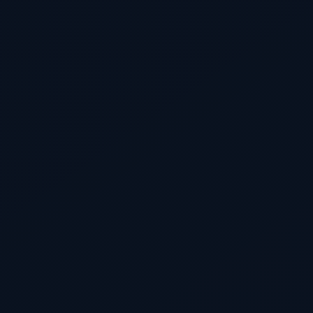
葡萄牙幸运的躲过上半区无可非议。遭到媒
体诟病“功利足球不思进取”，不配参加决赛，当时桑托
斯的回答仅仅是“只要能最后捧杯，我并不在乎打出多
少个平局”。葡萄牙也是不败夺冠，不是吗？
冠军是否比球赛本身更重要？这点谁都给不
出答案，但对于葡萄牙这个国家和他们的球迷，我想
答案没有争议。
苦等一个月的法兰西大决战终于来临了。桑
托斯赛前发布会被引用为头条标题的话，是这样说
的：“谁说我们不配决赛? 宁可 0 - 0 夺冠”。面对12年
轮回后最重要的机会，明知实力不如对手，桑托斯为
什么要茫然对攻呢？