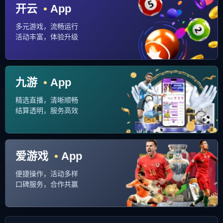
感谢所有参赛作者奉献的精彩文字，以下为
第三轮获选文章：
| 第一篇 |
百家作者 | 李巴乔 | 10000元获得者
（Fernando Santos）
人生几许失意，为何偏偏选中我
九洲官方在
线登录
？可老桑（桑托斯）偏偏是那个不失意被选中
的人，话说老桑师傅，刚刚带着小桑（桑谢斯）同学
和罗（C 罗）先生去法兰西走了一遭，顺带还拿回了
一座德劳内杯。