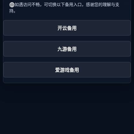
老桑的法兰西之旅，可谓一波三折，淘汰赛
一番折腾，竟让众人大跌眼镜。
老“桑”探花，小“罗”飞刀。桑托斯，用令对手
别扭的足球，演绎自己的江湖传说，留下了葡萄牙的
不朽传奇。
和李寻欢（古龙小说《小李飞刀》的主角）
不遵循常理的武功一样，保守派桑托斯也以“例不虚发”