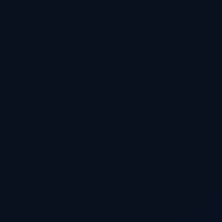
波兰越来越近。保守的波兰人终于自食其果，桑谢斯
漂亮的禁区外射门打破了欧洲杯淘汰赛进球纪录。
桑托斯是保守的，但这样的葡萄牙保守是理
智的。比赛在回到同一起跑线后再次走向低潮，两队
在 33 分钟之后的射门比率仅是略高于前 33 分钟，葡
萄牙第五场常规时间的平均如约而至。
桑托斯本场比赛最出色的是对子，也是桑托
斯对阵波兰最成功的限制。众所周知，波兰右边后卫
皮什切克是当今足坛最优秀的右后卫之一。桑托斯选