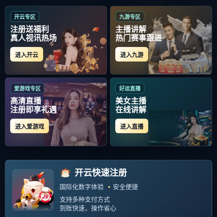
首页
综合新闻
足球、篮球新闻
文章正文
九洲官方在线登录-关于从窗口期门兴格拉
德巴赫手感冰凉到马赛止住颓势，转会期
莱比锡战术微调的信息
xiaomi
2026-06-03 16:35:23
2014年1月24日 相比于新科 宇宙队 拜仁慕尼
黑，现阶段的
九洲官方网站
门兴格拉德巴赫显然要差
不止一个档次，但贵为德甲本赛 不少德国媒体甚至为
风格鲜明的
九洲官方在线注册
法夫尔开设了
九洲网页
版
法夫尔战。