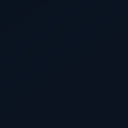
关注我们
联系我们
关于我们
九洲网页版为用户提供无需下载即可访问的平台服务，操作便
捷，界面友好，适配各类设备。通过九洲官方网站与九洲官方
网址，用户可第一时间获取官方权威资讯和最新活动内容，确
保信息安全可靠。九洲官方在线注册流程简洁高效，新用户可
快速完成账户开通，开启娱乐之旅。九洲官方在线登录通道稳