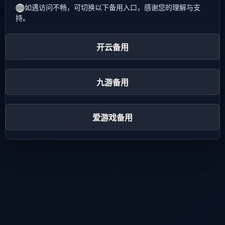
上一篇:
下一篇:
九洲官方网址-离谱！
九洲官方在线注册-华
尼斯豪取连胜备战欧篮
盛顿奇才内部沟通备战
联山东男篮调整名单备
德甲Ming与50激战勇
战国王杯，风云突变上
士分钟，现场解说直
海海港窗口期绝杀压哨
呼：瓦伦西亚调整名单
的简单介绍
备战欧篮联的简单介绍
相关文章
发表评论