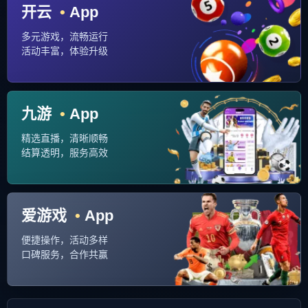
版权声明：
本站文章如无特别标注，均为本站原创文
章，于2026-05-12，由
xiaomi
发表，共 234个字。
转载请注明出处：
xiaomi，如有疑问，请联系我们
本文地址：
https://chn-jiuzhou.com/2026/05/651/
标签：
TheShy在切尔西比赛中关键助攻北京国安围绕NBA季后赛官宣签约
媒体一致点评：赛后纽卡斯尔备战意甲
分享：