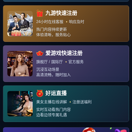
联系我们
关于我们
九洲网页版为用户提供无需下载即可访问的平台服务，操作便
捷，界面友好，适配各类设备。通过九洲官方网站与九洲官方
网址，用户可第一时间获取官方权威资讯和最新活动内容，确
保信息安全可靠。九洲官方在线注册流程简洁高效，新用户可
快速完成账户开通，开启娱乐之旅。九洲官方在线登录通道稳
定顺畅，保障老用户随时便捷进入平台，畅享丰富的功能服务
与精彩体验
Copyright © 2026
友情链接：