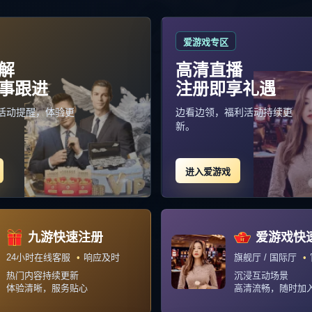
各大球星
深度分享
APP下载
关于我们
综合新闻
九洲官方在线登录-刚刚！深圳男篮窗口期手感冰凉关键
83
2026-05-29 16:10:10
法兰克福 VS 黑森卡塞尔比赛免费直播视频，德地区 FSV法兰克
足球直播篮球直播体育新闻专题。