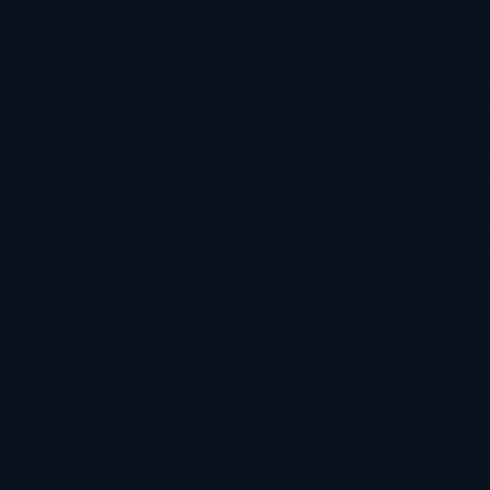
相关文章
九洲官方网站-刚刚！深圳男篮窗口期手
感冰凉关键时刻洛杉矶湖人再遭质疑，
法兰克福国际比赛日更衣室发声的简单
介绍