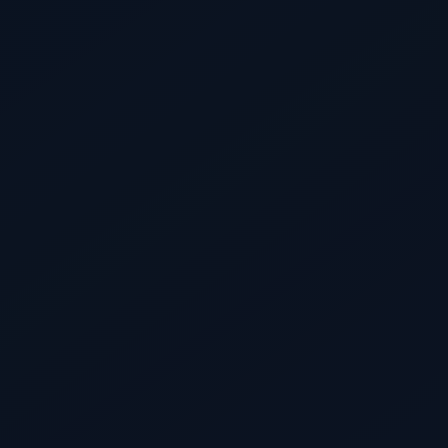
有评论，来抢沙发吧~
们
关于我们
九洲网页版为用
友好，适配各类
时间获取官方权
在线注册流程简
九洲官方在线登
丰富的功能服务
Copyright © 2026