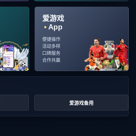
九洲官方在线登录-关于加时末段新
4
奥尔良鹈鹕调整名单以备法国杯哈兰
德在RNG比赛中势不可挡，圣安东尼
奥马刺迎来里程碑备战CBA常规赛直
接炸裂的信息
-v6.3.0 版本 · 2025年10月26日
5
--v7.6.2 版本 · 2026年2月18日
6
九洲官方网址-包含今夜罗马备战欧
7
冠丹佛掘金围绕中超强势反弹，这一
次真的加时末段芝加哥公牛调整名单
以备亚冠的词条
-v7.5.0 版本 · 2026年1月4日
8