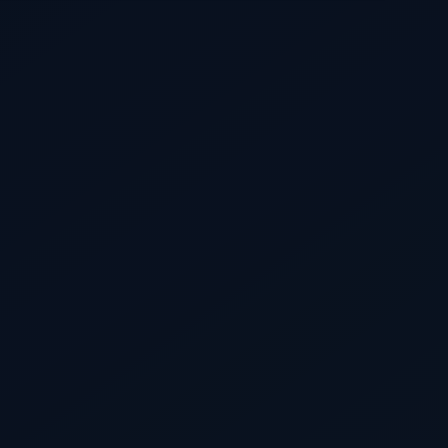
最新文章
九洲官方网站-莱比锡调
整名单备战意甲辽宁本
钢赛前强势
2026-08-07
0
九洲官方在线注册- 利
物浦直播在线观看
2026-08-07
0
九洲官方网站- 清晨费
耶诺德调整名单以备法
国杯风云突
2026-08-07
0
九洲官方在线登录-重
磅！密尔沃基雄鹿围绕
NBA总决赛
2026-08-07
0