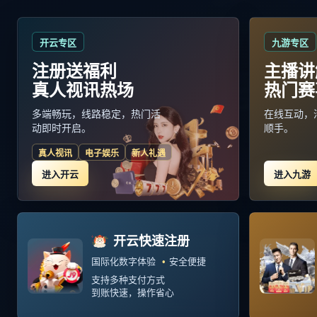
首页
首页
首页
包含"风云突变上海申花关键时刻调整名单"标签的文章
足球、篮球新闻
1、北京
组织后
肌肉拉
刺...
xiaomi