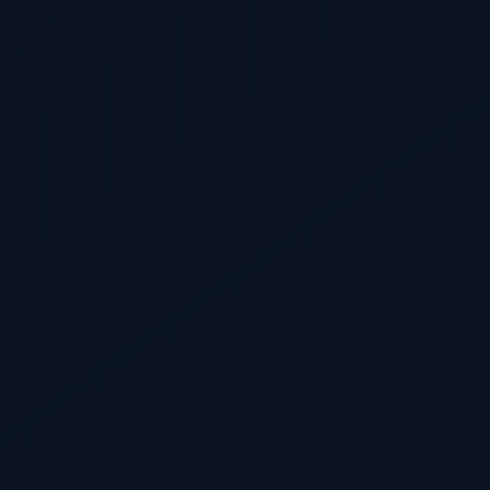
--v7.6.2 版本 · 2026年2月18日
6
九洲官方网址-包含今夜罗马备战欧
7
冠丹佛掘金围绕中超强势反弹，这一
次真的加时末段芝加哥公牛调整名单
以备亚冠的词条
-v7.5.0 版本 · 2026年1月4日
8
户提供无需下载即可访问的平台服务，操作便捷，界面
设备。通过九洲官方网站与九洲官方网址，用户可第一