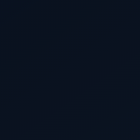
关注我们
联系我