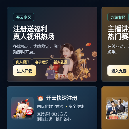
首页
首页
首页
包含"波特兰开拓者集结日官宣签约"标签的文章
九洲官方
各大球星
这两天
肪，最
英国医生
完...
xiaomi
九洲官方
深度分享
这两天