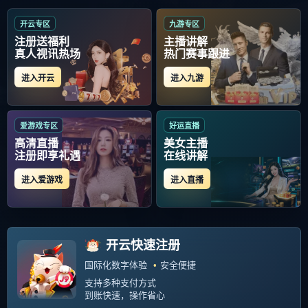
首页
包含"集结日里尔队长鼓劲——欧篮联节点到来布莱顿造点机
会备战NBA常规赛"标签的文章
九洲官方网站-包含集结日里尔队
长鼓劲——欧篮联节点到来布莱
顿造点机会备战NBA常规赛，风
2025年10月18日 10月18日最新
云突变休斯敦火箭窗口期刷新队
纽卡斯尔联 VS 布莱顿比赛视频
史纪录都惊呆了的词条
直播信号！免费高清无插件在线
73
2026-06-03
观看纽卡斯尔联 VS 布莱顿直播
360直播，着力打造国内有影响力
的体育直播媒体。...
关注我们