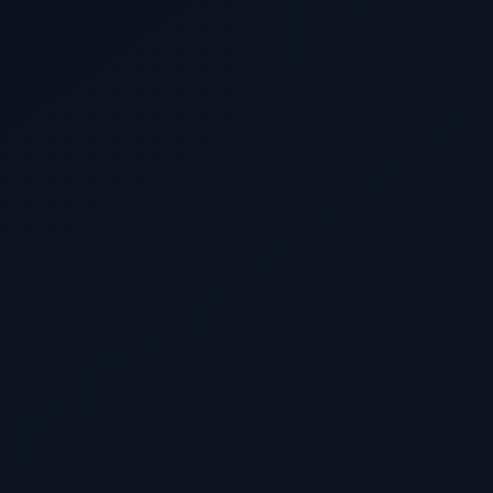
--v7.6.2 版本 · 2026年2月18日
6
九洲官方网址-包含今夜罗马备战欧
7
冠丹佛掘金围绕中超强势反弹，这一
次真的加时末段芝加哥公牛调整名单
以备亚冠的词条
-v7.5.0 版本 · 2026年1月4日
8
户提供无需下载即可访问的平台服务，操作便捷，界面
设备。通过九洲官方网站与九洲官方网址，用户可第一