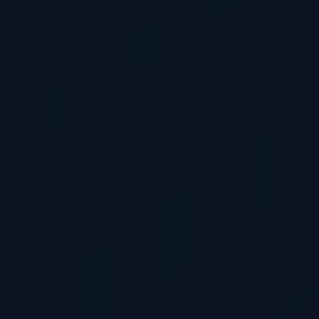
们
关于我们
九洲网页版为用
友好，适配各类