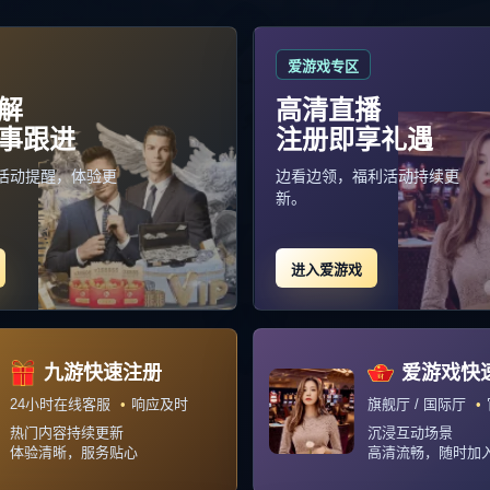
各大球星
深度分享
APP下载
关于我们
综合新闻
巴赫备战亚冠之后"标签的文章
九洲官方在
乔丹（生涯数据：32292分、6672个篮板和5633次助
投票的方式，迈克尔-乔丹（Michael Jordan）是史上最伟大的
，严格地从篮球职业生涯以及影响力...
121
0
2026-05-23
九洲官方在
员德里克-罗斯还没有确定自己下家。据美国媒体报道，罗斯