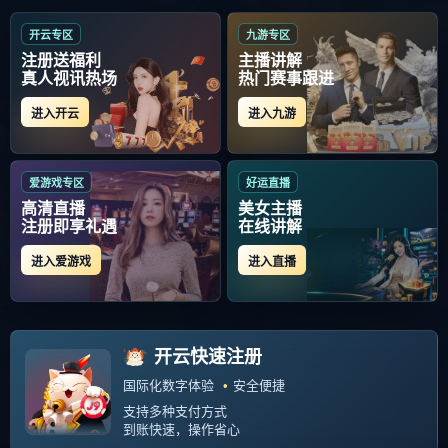
首页
包含"纳达尔与50激战TL分钟都惊呆了"标签的文章
九洲网页版- 圣安东尼奥马刺
动友投稿是为广大球友设立
的内容专栏，只要你的内容够水
平、够分量，就会在好动网球内
126
2026-05-16
容中推出，与广大球友分享你的
见解，酷酷哒有木有！感谢本期
九洲官方在线注册- 圣安东尼奥马
作者@弗兰克 在这场比赛之
刺
前，我也是笃定纳达尔的赢面
大。...
动友投稿是为广大球友设立
的内容专栏，只要你的内容够水
平、够分量，就会在好动网球内
127
2026-05-16
容中推出，与广大球友分享你的
见解，酷酷哒有木有！感谢本期
作者@弗兰克 在这场比赛之
前，我也是笃定纳达尔的赢面
大。...
关注我们